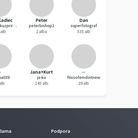
Kadlec
Peter
Dan
lovecsnimkuzprirody
peterbishop2
superfotograf
 alb
2 alba
535 alb
—
Jana+Kurt
—
na039
ja-ku
filosofemdoitnew
alb
145 alb
29 alb
klama
Podpora