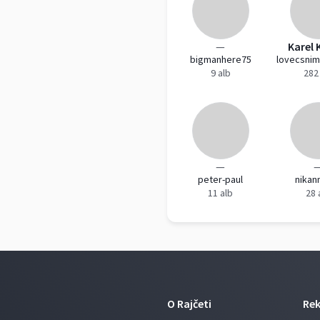
—
Karel 
bigmanhere75
9 alb
282
—
peter-paul
nikan
11 alb
28 
O Rajčeti
Re