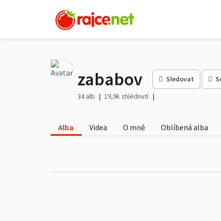
zababov
Sledovat
S
34 alb
19,9k zhlédnutí
Alba
Videa
O mně
Oblíbená alba